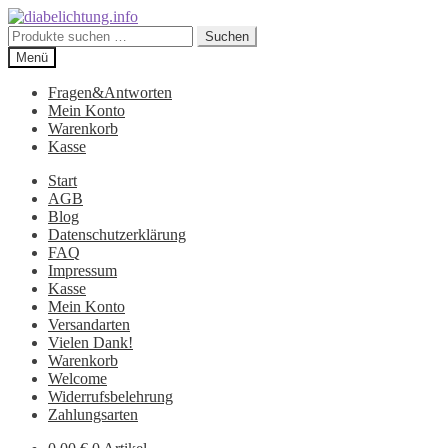
Zur
Zum
Navigation
Inhalt
Suchen
Suchen
springen
springen
nach:
Menü
Fragen&Antworten
Mein Konto
Warenkorb
Kasse
Start
AGB
Blog
Datenschutzerklärung
FAQ
Impressum
Kasse
Mein Konto
Versandarten
Vielen Dank!
Warenkorb
Welcome
Widerrufsbelehrung
Zahlungsarten