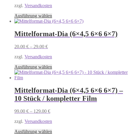
der
zzgl.
Versandkosten
Produktseite
Dieses
gewählt
Ausführung wählen
Produkt
werden
weist
mehrere
Mittelformat-Dia (6×4,5 6×6 6×7)
Varianten
auf.
20.00
€
–
29.00
€
Die
Optionen
zzgl.
Versandkosten
können
auf
Dieses
Ausführung wählen
der
Produkt
Produktseite
weist
gewählt
mehrere
werden
Varianten
Mittelformat-Dia (6×4,5 6×6 6×7) –
auf.
10 Stück / kompletter Film
Die
Optionen
können
99.00
€
–
129.00
€
auf
der
zzgl.
Versandkosten
Produktseite
Dieses
gewählt
Ausführung wählen