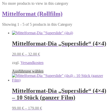
No more products to view in this category
weist
werden
mehrere
Varianten
Mittelformat (Rollfilm)
auf.
Die
Showing 1 - 5 of 5 products in this Category
Optionen
können
auf
der
Mittelformat-Dia „Superslide“ (4×4)
Produktseite
gewählt
werden
20.00
€
–
32.00
€
zzgl.
Versandkosten
Dieses
Ausführung wählen
Produkt
weist
mehrere
Varianten
Mittelformat-Dia „Superslide“ (4×4)
auf.
– 10 Stück (ganzer Film)
Die
Optionen
können
99.00
€
–
179.00
€
auf