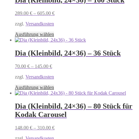
Dia (Kleinbild, 24×36) – 160 Stück
Varianten
auf.
289.00
€
–
605.00
€
Die
Optionen
zzgl.
Versandkosten
können
auf
Dieses
Ausführung wählen
der
Produkt
Produktseite
weist
gewählt
mehrere
Dia (Kleinbild, 24×36) – 36 Stück
werden
Varianten
auf.
70.00
€
–
145.00
€
Die
Optionen
zzgl.
Versandkosten
können
auf
Dieses
Ausführung wählen
der
Produkt
Produktseite
weist
gewählt
mehrere
Dia (Kleinbild, 24×36) – 80 Stück für
werden
Varianten
Kodak Carousel
auf.
Die
Optionen
148.00
€
–
310.00
€
können
auf
zzgl.
Versandkosten