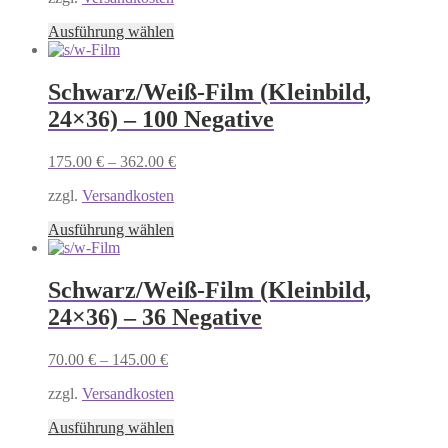
der
Dieses
Produktseite
Ausführung wählen
Produkt
gewählt
weist
werden
mehrere
Schwarz/Weiß-Film (Kleinbild,
Varianten
24×36) – 100 Negative
auf.
Die
Optionen
175.00
€
–
362.00
€
können
auf
zzgl.
Versandkosten
der
Dieses
Produktseite
Ausführung wählen
Produkt
gewählt
weist
werden
mehrere
Schwarz/Weiß-Film (Kleinbild,
Varianten
24×36) – 36 Negative
auf.
Die
Optionen
70.00
€
–
145.00
€
können
auf
zzgl.
Versandkosten
der
Dieses
Produktseite
Ausführung wählen
Produkt
gewählt