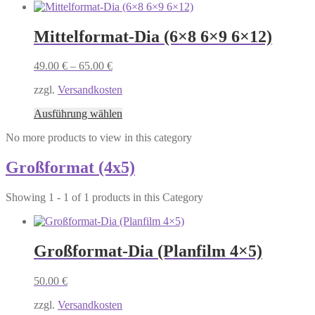
Produkt
werden
weist
mehrere
Mittelformat-Dia (6×8 6×9 6×12)
Varianten
auf.
49.00
€
–
65.00
€
Die
Optionen
zzgl.
Versandkosten
können
auf
Dieses
Ausführung wählen
der
Produkt
Produktseite
No more products to view in this category
weist
gewählt
mehrere
werden
Varianten
Großformat (4x5)
auf.
Die
Showing 1 - 1 of 1 products in this Category
Optionen
können
auf
der
Großformat-Dia (Planfilm 4×5)
Produktseite
gewählt
werden
50.00
€
zzgl.
Versandkosten