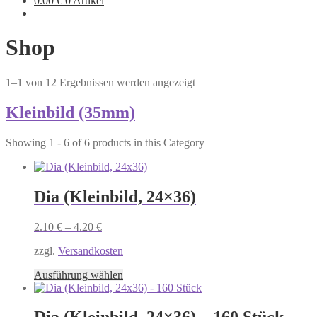
0.00
€
0 Artikel
Shop
1–1 von 12 Ergebnissen werden angezeigt
Kleinbild (35mm)
Showing 1 - 6 of 6 products in this Category
Dia (Kleinbild, 24×36)
2.10
€
–
4.20
€
zzgl.
Versandkosten
Dieses
Ausführung wählen
Produkt
weist
mehrere